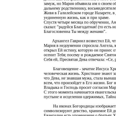
замуж, но Мария объявила им о своем о
дальнему родственнику, восьмидесятиле
Живя в Галилейском городе Назарете, в
уединенную жизнь, как и при храме.
Спустя четыре месяца по обручении, Ан
сказал: "радуйся Благодатная! (то есть
Благословенна Ты между женами".
Архангел Гавриил возвестил Ей, что 
Мария в недоумении спросила Ангела, ка
открыл Ей истину, которую он принес о
осенит Тебя; посему и рождаемое Свят
Себя ей, Пресвятая Дева отвечала: «Се, 
Благовещение - зачатие Иисуса Христ
человеческая жизнь. Христиане знают за
что Дева, не знавшая мужа, стала вынаш
всем, что произойдет в Его жизни. Бог 
Владыка и Господь просит согласия Мари
С этого момента начинается евангельска
пустыне и исцеления одержимых, Тайная 
На иконах Богородицы изображается т
символизируют девство, хранимое Ей до
Евангелии есть упоминание о братьях Х