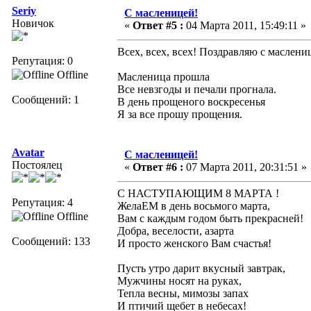
Seriy
С масленицей!
Новичок
«
Ответ #5 :
04 Марта 2011, 15:49:11 »
Всех, всех, всех! Поздравляю с маслени
Репутация: 0
Offline
Масленица прошла
Все невзгоды и печали прогнала.
Сообщений: 1
В день прощеного воскресенья
Я за все прошу прощения.
Avatar
С масленицей!
Постоялец
«
Ответ #6 :
07 Марта 2011, 20:31:51 »
С НАСТУПАЮЩИМ 8 МАРТА !
Репутация: 4
ЖелаЕМ в день восьмого марта,
Offline
Вам с каждым годом быть прекрасней!
Добра, веселости, азарта
Сообщений: 133
И просто женского Вам счастья!
Пусть утро дарит вкусный завтрак,
Мужчины носят на руках,
Тепла весны, мимозы запах
И птичий щебет в небесах!