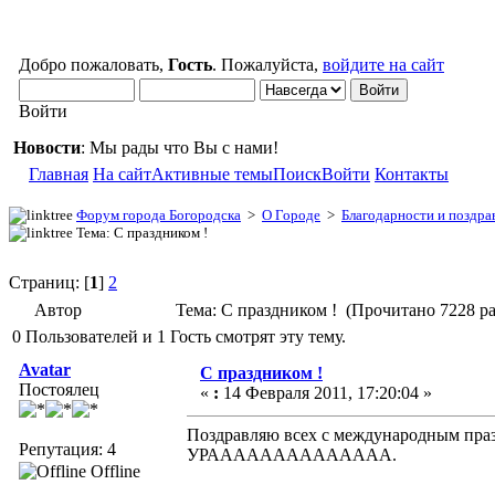
Добро пожаловать,
Гость
. Пожалуйста,
войдите на сайт
Войти
Новости
: Мы рады что Вы с нами!
Главная
На сайт
Активные темы
Поиск
Войти
Контакты
Форум города Богородска
>
О Городе
>
Благодарности и поздра
Тема: С праздником !
Страниц: [
1
]
2
Автор
Тема: С праздником ! (Прочитано 7228 ра
0 Пользователей и 1 Гость смотрят эту тему.
Avatar
С праздником !
Постоялец
«
:
14 Февраля 2011, 17:20:04 »
Поздравляю всех с международным праз
Репутация: 4
УРАААААААААААААА.
Offline