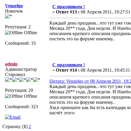
Venzelgo
С праздником !
Новичок
«
Ответ #13 :
08 Апреля 2011, 19:27:51
Каждый день праздник...что тут уже гов
Репутация: 2
Месяца 20** года, Дня недели. И Наиб
Offline
описанием краткого описания праздника.
постить это на форуме никчему..
Сообщений: 33
admin
С праздником !
Администратор
«
Ответ #14 :
08 Апреля 2011, 19:45:11
Старожил
Цитата: Venzelgo от 08 Апреля 2011, 19:
Каждый день праздник...что тут уже гов
Репутация: 20
Месяца 20** года, Дня недели. И Наиб
Offline
описанием краткого описания праздника.
постить это на форуме никчему..
Сообщений: 323
Хм,в принципе как бы есть календарь в
насчёт этого
Страниц: [
1
]
2