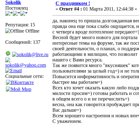
Sokolik
С праздником !
Постоялец
«
Ответ #4 :
01 Марта 2011, 12:44:38 »
да, наконец то пришла долгожданная ве
Репутация: 15
правда она еще пока слабо ощущается, 
Offline
с четверга вроде потепление передают=)(
Весной будет много нового для портала 
Сообщений: 137
интересные темы на форуме, так же поста
своей деятельности, о планах, о поддер
работающими в милиции, что позволит 
нашего с Вами ресурса.
Так же появится много "вкусняшек" ко
пользователями за целый год=) и не тол
Социальные сети:
Повысится информативность и оперативн
быстрее мы работаем=)
Всех кто хочет оказать какую либо под
милости просим=) готовы работать и со
в общем всего о и не перечислить=)
весна, она как говорится пробуждает пр
Вас дальше=)
Всем хорошего настроения и новых впе
С уважением.