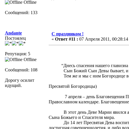
Offline
Сообщений: 133
Andante
С праздником !
Постоялец
«
Ответ #11 :
07 Апреля 2011, 00:28:14
Репутация: 5
Благовещение 
Offline
“Днесь спасения нашего главизна и е
Сообщений: 108
Сын Божий Сын Девы бывает, и Гавр
Тем же и мы с ним Богородице возоп
Дорогу осилит
(Тропарь
идущий.
Пресвятой Богородицы)
7 апреля – день Благовещения Пресв
Православном календаре. Благовещение 
В этот день Деве Марии явился арха
Сына Божьего и Спасителя мира.
До 14 лет Пресвятая Дева воспитывала
достигшая совершеннолетия, и либо воз