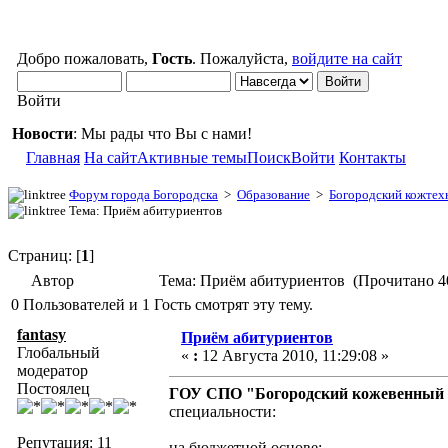
Добро пожаловать,
Гость
. Пожалуйста,
войдите на сайт
Войти
Новости
: Мы рады что Вы с нами!
Главная
На сайт
Активные темы
Поиск
Войти
Контакты
Форум города Богородска
>
Образование
>
Богородский кожтех
Тема: Приём абитуриентов
Страниц: [
1
]
Автор
Тема: Приём абитуриентов (Прочитано 40
0 Пользователей и 1 Гость смотрят эту тему.
fantasy
Приём абитуриентов
Глобальный
«
:
12 Августа 2010, 11:29:08 »
модератор
Постоялец
ГОУ СПО "Богородский кожевенный 
специальности:
Репутация: 11
на бюджетной основе: