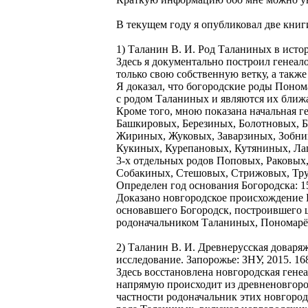
В текущем году я опубликовал две книг
1) Таланин В. И. Род Таланиных в истор
Здесь я документально построил генеало
только свою собственную ветку, а такж
Я доказал, что богородские роды Поно
с родом Таланиных и являются их бли
Кроме того, мною показана начальная ген
Башкировых, Березиных, Болотновых, 
Жириных, Жуковых, Заварзиных, Зобни
Кукиных, Курепановых, Кутяниных, Л
3-х отдельных родов Поповых, Раковых
Собакиных, Стешовых, Стрижовых, Тр
Определен год основания Богородска: 15
Доказано новгородское происхождение Б
основавшего Богородск, построившего 
родоначальником Таланиных, Пономарё
2) Таланин В. И. Древнерусская доваряж
исследование. Запорожье: ЗНУ, 2015. 168
Здесь восстановлена новгородская генеа
напрямую происходит из древненовгород
частности родоначальник этих новгород