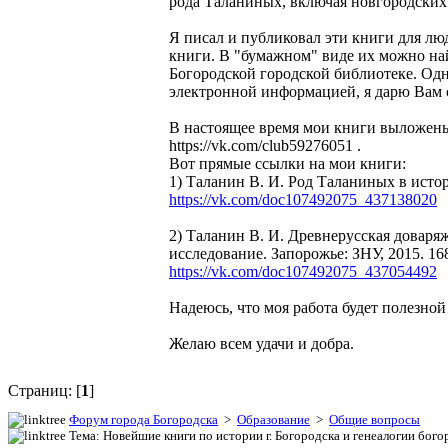
рода Таланиных, включая новгородских 
Я писал и публиковал эти книги для лю
книги. В "бумажном" виде их можно най
Богородской городской библиотеке. Одн
электронной информацией, я дарю Вам 
В настоящее время мои книги выложены
https://vk.com/club59276051 .
Вот прямые ссылки на мои книги:
1) Таланин В. И. Род Таланиных в истор
https://vk.com/doc107492075_437138020
2) Таланин В. И. Древнерусская доваряж
исследование. Запорожье: ЗНУ, 2015. 168
https://vk.com/doc107492075_437054492
Надеюсь, что моя работа будет полезной
Желаю всем удачи и добра.
Страниц: [
1
]
Форум города Богородска
>
Образование
>
Общие вопросы
Тема: Новейшие книги по истории г. Богородска и генеалогии бог