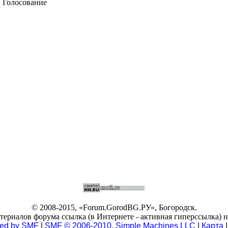
Голосование
© 2008-2015, «Forum.GorodBG.РУ», Богородск.
риалов форума ссылка (в Интернете - активная гиперссылка) на
ed by SMF
|
SMF © 2006-2010, Simple Machines LLC
|
Карта
|