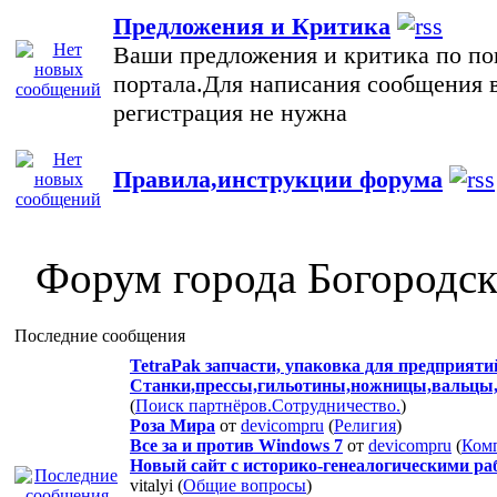
Предложения и Критика
Ваши предложения и критика по по
портала.Для написания сообщения 
регистрация не нужна
Правила,инструкции форума
Форум города Богородс
Последние сообщения
TetraPak запчасти, упаковка для предприяти
Станки,прессы,гильотины,ножницы,вальцы
(
Поиск партнёров.Сотрудничество.
)
Роза Мира
от
devicompru
(
Религия
)
Все за и против Windows 7
от
devicompru
(
Ком
Новый сайт с историко-генеалогическими ра
vitalyi (
Общие вопросы
)